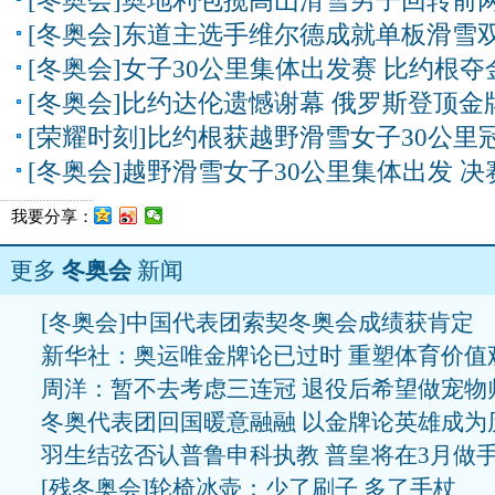
[冬奥会]奥地利包揽高山滑雪男子回转前
[冬奥会]东道主选手维尔德成就单板滑雪
[冬奥会]女子30公里集体出发赛 比约根夺
[冬奥会]比约达伦遗憾谢幕 俄罗斯登顶金
[荣耀时刻]比约根获越野滑雪女子30公里
[冬奥会]越野滑雪女子30公里集体出发 决
我要分享：
更多
冬奥会
新闻
[冬奥会]中国代表团索契冬奥会成绩获肯定
新华社：奥运唯金牌论已过时 重塑体育价值
周洋：暂不去考虑三连冠 退役后希望做宠物
冬奥代表团回国暖意融融 以金牌论英雄成为
羽生结弦否认普鲁申科执教 普皇将在3月做
[残冬奥会]轮椅冰壶：少了刷子 多了手杖