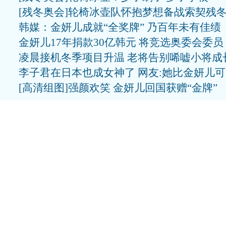
[残冬奥会]轮椅冰壶队怀抱梦想备战索契残
韩媒：金妍儿成就“全奖牌” 乃百年未有佳绩
金妍儿17年捐款30亿韩元 将竞选奥委会委员
凌晨接机冬季项目升温 老将告别唏嘘小将成
李子君在日本也成女神了 网友:她比金妍儿
[高清组图]强颜欢笑 金妍儿回国获赠“金牌”