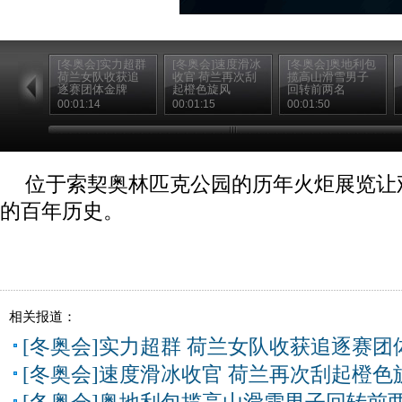
[冬奥会]实力超群
[冬奥会]速度滑冰
[冬奥会]奥地利包
荷兰女队收获追
收官 荷兰再次刮
揽高山滑雪男子
逐赛团体金牌
起橙色旋风
回转前两名
00:01:14
00:01:15
00:01:50
位于索契奥林匹克公园的历年火炬展览让
的百年历史。
相关报道：
[冬奥会]实力超群 荷兰女队收获追逐赛团
[冬奥会]速度滑冰收官 荷兰再次刮起橙色