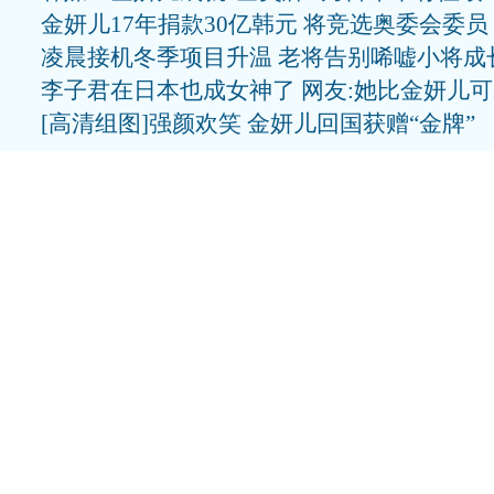
金妍儿17年捐款30亿韩元 将竞选奥委会委员
凌晨接机冬季项目升温 老将告别唏嘘小将成
李子君在日本也成女神了 网友:她比金妍儿
[高清组图]强颜欢笑 金妍儿回国获赠“金牌”