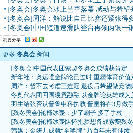
[冬奥会]冬奥今日谈：55岁老王子索契完
[冬奥会]冬奥会冰上芭蕾落幕 感动与希望
[冬奥会]周洋：解说比自己比赛还紧张得
[冬奥会]中国短道速滑队登台再领两银一
我要分享：
更多
冬奥会
新闻
[冬奥会]中国代表团索契冬奥会成绩获肯定
新华社：奥运唯金牌论已过时 重塑体育价值
周洋：暂不去考虑三连冠 退役后希望做宠物
冬奥代表团回国暖意融融 以金牌论英雄成为
羽生结弦否认普鲁申科执教 普皇将在3月做
[残冬奥会]轮椅冰壶：少了刷子 多了手杖
[残冬奥会]轮椅冰壶队怀抱梦想备战索契残
韩媒：金妍儿成就“全奖牌” 乃百年未有佳绩