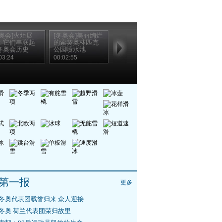
冬奥会]火炬展
[冬奥会]美丽绚烂
：它们串联起
的索契奥林匹克
冬奥会历史
公园喷水池
03:24
00:02:55
第一报
更多
冬奥代表团载誉归来 众人迎接
冬奥 荷兰代表团荣归故里