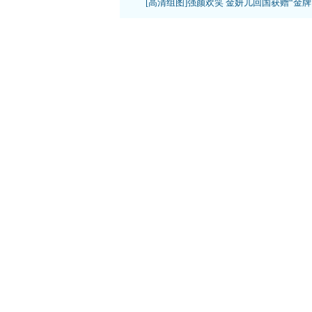
[高清组图]强颜欢笑 金妍儿回国获赠“金牌