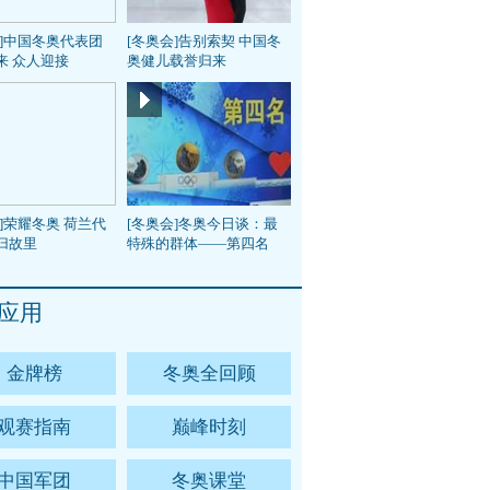
会]中国冬奥代表团
[冬奥会]告别索契 中国冬
来 众人迎接
奥健儿载誉归来
]荣耀冬奥 荷兰代
[冬奥会]冬奥今日谈：最
归故里
特殊的群体——第四名
应用
金牌榜
冬奥全回顾
观赛指南
巅峰时刻
中国军团
冬奥课堂