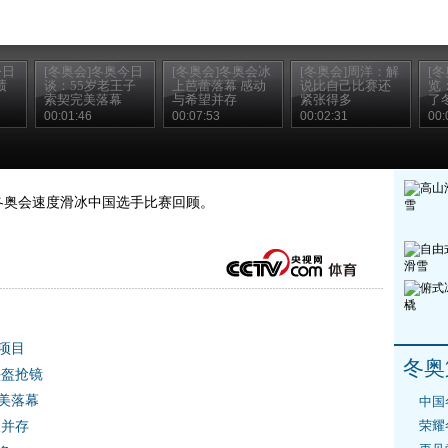
今日
[冬奥会]冬奥今日
[冬奥会]冬奥会冰
[冬奥会]周洋：解
[
绩
谈：55岁老王子
上芭蕾落幕 感动
说比自己比赛还
览
索契完美落幕
与希望并存
紧张得多
了
00:01:46
00:07:53
00:02:31
00:
来冬奥会速度滑冰中国选手比赛回顾。
项目
冬奥
头盔抢镜
完美落幕
中国
荣耀
望并存