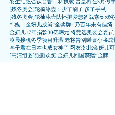
羽生结弦否认普鲁申科执教 普皇将在3月做
[残冬奥会]轮椅冰壶：少了刷子 多了手杖
[残冬奥会]轮椅冰壶队怀抱梦想备战索契残
韩媒：金妍儿成就“全奖牌” 乃百年未有佳绩
金妍儿17年捐款30亿韩元 将竞选奥委会委员
凌晨接机冬季项目升温 老将告别唏嘘小将成
李子君在日本也成女神了 网友:她比金妍儿
[高清组图]强颜欢笑 金妍儿回国获赠“金牌”