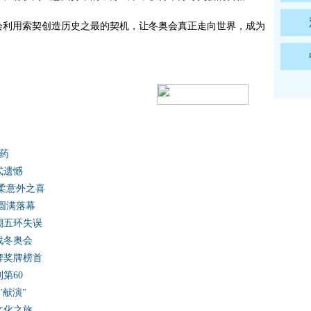
利用索契创造历史之最的契机，让冬奥会真正走向世界，成为
药
式遗憾
坚柔意外之喜
圆满落幕
嘲五环失误
战冬奥会
牌奖牌榜首
第60
"献演"
文化之旅