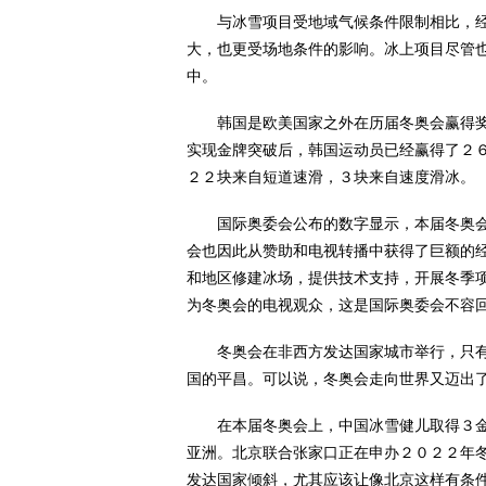
与冰雪项目受地域气候条件限制相比，经
大，也更受场地条件的影响。冰上项目尽管
中。
韩国是欧美国家之外在历届冬奥会赢得奖
实现金牌突破后，韩国运动员已经赢得了２
２２块来自短道速滑，３块来自速度滑冰。
国际奥委会公布的数字显示，本届冬奥会
会也因此从赞助和电视转播中获得了巨额的
和地区修建冰场，提供技术支持，开展冬季
为冬奥会的电视观众，这是国际奥委会不容
冬奥会在非西方发达国家城市举行，只有
国的平昌。可以说，冬奥会走向世界又迈出
在本届冬奥会上，中国冰雪健儿取得３金
亚洲。北京联合张家口正在申办２０２２年
发达国家倾斜，尤其应该让像北京这样有条