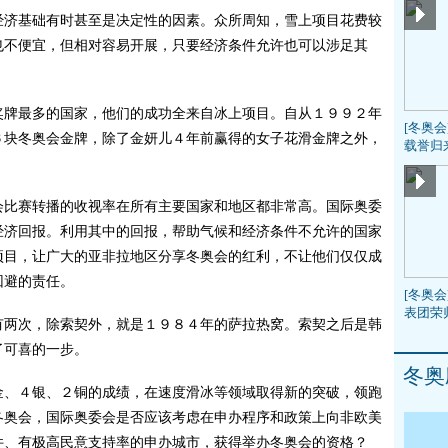
济基础有时甚至是决定性的因素。众所周知，雪上项目花费较
也不便宜，但相对容易开展，只要经济条件允许也可以涉足其
牌最多的国家，他们的成功全来自冰上项目。自从１９９２年
[冬奥
６块冬奥会金牌，除了金妍儿４年前赢得的女子花滑金牌之外，
载誉归
比赛转播的收视率在所有主要国家和地区都非常高。国际奥委
经济回报。利用其中的回报，帮助气候和经济条件不允许的国家
项目，让广大的亚非拉地区分享冬奥会的红利，不让他们仅仅成
回避的责任。
[冬奥会
表团荣
两次，除索契外，就是１９８４年的萨拉热窝。索契之后是韩
了可喜的一步。
冬奥
、４银、２铜的成绩，在速度滑冰等领域取得新的突破，领跑
冬奥会，国际奥委会是否应该考虑在申办程序和政策上向非欧美
件、有极高民意支持率的申办城市，获得举办冬奥会的资格？