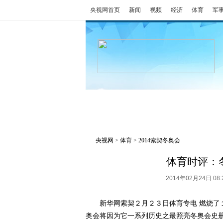
央视网首页
新闻
视频
经济
体育
军
冬奥会
金牌榜
全回顾
央视网
>
体育
>
2014索契冬奥会
体育时评：
2014年02月24日 0
新华网索契２月２３日体育专电 燃烧了１
奥会将因为它一系列历史之最照亮冬奥会史