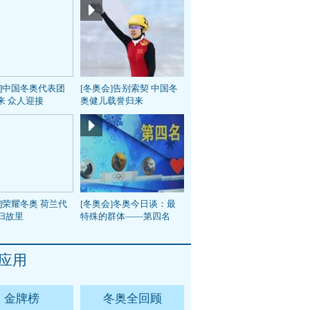
会]中国冬奥代表团
[冬奥会]告别索契 中国冬
来 众人迎接
奥健儿载誉归来
]荣耀冬奥 荷兰代
[冬奥会]冬奥今日谈：最
归故里
特殊的群体——第四名
应用
金牌榜
冬奥全回顾