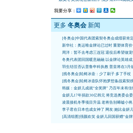
我要分享：
更多
冬奥会
新闻
[冬奥会]中国代表团索契冬奥会成绩获肯
新华社：奥运唯金牌论已过时 重塑体育价
周洋：暂不去考虑三连冠 退役后希望做宠
冬奥代表团回国暖意融融 以金牌论英雄成
羽生结弦否认普鲁申科执教 普皇将在3月
[残冬奥会]轮椅冰壶：少了刷子 多了手杖
[残冬奥会]轮椅冰壶队怀抱梦想备战索契
韩媒：金妍儿成就“全奖牌” 乃百年未有佳
金妍儿17年捐款30亿韩元 将竞选奥委会
凌晨接机冬季项目升温 老将告别唏嘘小将
李子君在日本也成女神了 网友:她比金妍
[高清组图]强颜欢笑 金妍儿回国获赠“金牌