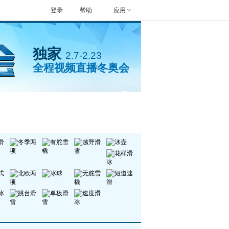
登录
帮助
应用
独家
2.7-2.23
全程视频直播冬奥会
封面人物
手机看冬奥