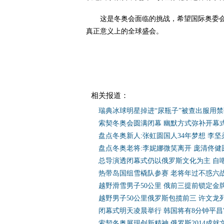
这是冬奥会面临的挑战，希望国际奥委会
真正意义上的全球盛会。
相关报道：
瑞典冰球明星掉进“尿瓶子”被查出服用禁
索契冬奥会圆满闭幕 幽默方式弥补开幕
盘点冬奥新人:张虹圆国人34年梦想 李
盘点冬奥老将:李妮娜微笑离开 庞清佟健
总导演透闭幕式仍以俄罗斯文化为主 自
热带岛国组雪橇队参赛 老将年过不惑六
越野滑雪男子50公里 俄前三提前锁定金
越野男子50公里俄罗斯包揽前三 许文龙列
闭幕式明天凌晨举行 韩国将有8分钟平昌
索契冬奥展现创新精神 俄罗斯2014成就