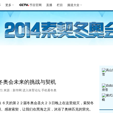
事
更多
节目官网
直播
栏目
频道大全
第一报
好生英
观赛指南
竞项
冬奥会未来的挑战与契机
8:21 来源：新华网
进入体育论坛
手机看冬奥
６天的第２２届冬奥会圣火２３日晚上在这里熄灭，索契冬
册。感谢索契，让我们在黑海之滨，沐浴了奥林匹克的荣光。