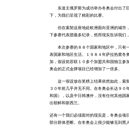
东道主俄罗斯为成功举办冬奥会付出了巨
下，为我们呈现了精彩的比赛。
但在索契这座地处欧洲面向亚洲的城市，
下参赛代表团最多纪录，然而现实告诉我们
本次参赛的８８个国家和地区中，只有一
表国家和地区生活。１９８４年萨拉热窝冬
加，假设前苏联１０多个加盟共和国独立参
奥会的正式金牌项目已经增加了一倍多。
这一假设放在奖榜上结果依然如此，索契
３０年前几乎并无不同。在冬奥会长达９０
和国），以及中日韩澳外，没有任何其他国
出朝鲜和新西兰。
还有一个我们必须面对的现实是，冬奥会项
部分群体垄断。在冬奥会上很少能够见到黑