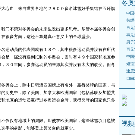
冬奥
大心血，来自世界各地的２８００多名冰雪好手集结在五环旗
中国
荣耀
再见
我们不禁对冬奥会的未来生发出更多思考。尽管本届冬奥会创
再见
，在很多方面，这还不算是真正意义上的全球盛会。
男子
再见
名运动员的代表团就有１８个，其中很多运动员并没有在所代
中国
奥会是一届没有遇到抵制的冬奥会，当时有４９个国家和地区参
短道
加，３０年间，参赛运动员的来源其实并没有太大的改变。但冬
速度
自由
冬奥会上，除中日韩澳四国榜上有名外，赢得奖牌的国家，与
年的历史中，除了美国、加拿大和欧洲国家（包括苏联及加盟共
家和地区的运动员赢得过冬奥运会金牌，获得奖牌的国家也只多
目不仅仅有地域上的局限。即使在欧美国家，这些冰雪项目也被
视频
人选手的身影，能够登上领奖台的就更少。