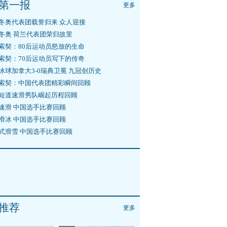
第一报
更多
冬奥代表团载誉归来 众人迎接
冬奥 荷兰代表团荣归故里
索契：80后运动员怒放的生命
索契：70后运动员写下的传奇
冰球加拿大3-0瑞典卫冕 九冠创历史
索契：中国代表团精彩瞬间回顾
短道速滑男队崛起历程回顾
速滑 中国选手比赛回顾
滑冰 中国选手比赛回顾
式滑雪 中国选手比赛回顾
推荐
更多