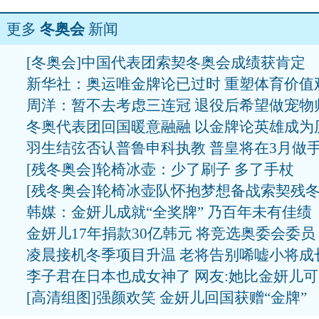
更多
冬奥会
新闻
[冬奥会]中国代表团索契冬奥会成绩获肯定
新华社：奥运唯金牌论已过时 重塑体育价值
周洋：暂不去考虑三连冠 退役后希望做宠物
冬奥代表团回国暖意融融 以金牌论英雄成为
羽生结弦否认普鲁申科执教 普皇将在3月做
[残冬奥会]轮椅冰壶：少了刷子 多了手杖
[残冬奥会]轮椅冰壶队怀抱梦想备战索契残
韩媒：金妍儿成就“全奖牌” 乃百年未有佳绩
金妍儿17年捐款30亿韩元 将竞选奥委会委员
凌晨接机冬季项目升温 老将告别唏嘘小将成
李子君在日本也成女神了 网友:她比金妍儿
[高清组图]强颜欢笑 金妍儿回国获赠“金牌”