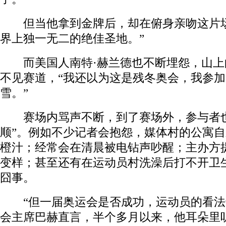
但当他拿到金牌后，却在俯身亲吻这片场
界上独一无二的绝佳圣地。”
而美国人南特·赫兰德也不断埋怨，山上
不见赛道，“我还以为这是残冬奥会，我参
雪。”
赛场内骂声不断，到了赛场外，参与者也
顺”。例如不少记者会抱怨，媒体村的公寓
橙汁；经常会在清晨被电钻声吵醒；主办方提
变样；甚至还有在运动员村洗澡后打不开卫
囧事。
“但一届奥运会是否成功，运动员的看法
会主席巴赫直言，半个多月以来，他耳朵里