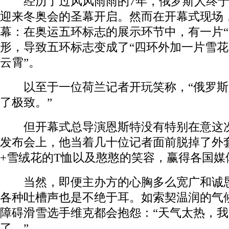
经历了过风风雨雨的7年，俄罗斯人终于“
迎来冬奥会的圣幕开启。然而在开幕式现场
幕：在奥运五环标志的展示环节中，有一片“
形，导致五环标志变成了“四环外加一片雪花
云霄”。
以至于一位荷兰记者开玩笑称，“俄罗斯人
了极致。”
但开幕式总导演恩斯特没有特别在意这次
发布会上，他当着几十位记者面前脱掉了外
+雪绒花的T恤以及憨憨的笑容，赢得各国媒
当然，即便主办方的心胸多么宽广和诚恳
各种吐槽声也是不绝于耳。如索契温润的气
障碍滑雪选手维克都会抱怨：“天气太热，
了。”