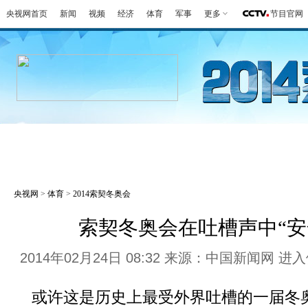
央视网首页
新闻
视频
经济
体育
军事
更多
节目官网
冬奥会
金牌榜
全回顾
第一报
好
央视网
>
体育
>
2014索契冬奥会
索契冬奥会在吐槽声中“安
2014年02月24日 08:32 来源：中国新闻网
进入
或许这是历史上最受外界吐槽的一届冬奥会