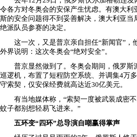
去年12月29日，俄罗斯伏尔加格勒连发
令各方对冬奥会的安保产生忧虑。有澳大利
斯的安全问题得不到妥善解决，澳大利亚当
绝派队员参赛的决定。
这一次，又是普京亲自担任“新闻官”，
外界说明：这次冬奥会“绝对安全”。
普京显然做到了。冬奥会期间，俄罗斯派
巡逻机，布置了短程防空系统、并调集4万
守索契，仅安保经费就高达近30亿美元。
有当地媒体称，“索契一度被武装成密不透
蚊子都别想轻易飞进来。”
五环变“四环”总导演自嘲赢得掌声