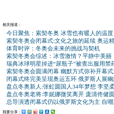
相关报道：
今日聚焦：索契冬奥 冰雪也有暖人的温度
索契冬奥会闭幕式:文化之旅的延续 奥运
体育时评：冬奥会未来的挑战与契机
索契冬奥会综述：冰雪激情？平静中美丽
瑞典冰球明星掉进“尿瓶子”被查出服用禁
索契冬奥会圆满闭幕 幽默方式弥补开幕式
闭幕式终完美呈现奥运五环 俄罗斯人展幽
盘点冬奥新人:张虹圆国人34年梦想 李坚
盘点冬奥老将:李妮娜微笑离开 庞清佟健
总导演透闭幕式仍以俄罗斯文化为主 自嘲
我要分享：