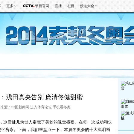
事
更多
节目官网
直播
栏目
频道大全
第一报
好生英
观赛指南
竞项
：浅田真央告别 庞清佟健甜蜜
:49 来源：中国新闻网
进入体育论坛
手机看冬奥
，冰雪健儿为世人奉献了美妙的视觉盛宴。在每一次成功和失
记忆隽永。下面，我们来盘点一下，本届冬奥会的十大流泪瞬