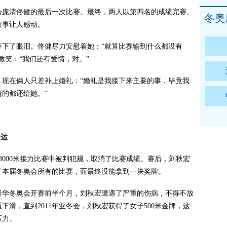
合庞清佟健的最后一次比赛。最终，两人以第四名的成绩完赛。
冬奥
故事让人感动。
了眼泪。佟健尽力安慰着她：“就算比赛输到什么都没有
微笑：“我们还有爱情，对。”
在俩人只差补上婚礼：“婚礼是我接下来主要的事，毕竟我
的都还给她。”
命运
000米接力比赛中被判犯规，取消了比赛成绩。赛后，刘秋宏
了本届冬奥会所有的比赛，而最终没能拿到一块奖牌。
哥华冬奥会开赛前半个月，刘秋宏遭遇了严重的伤病，不得不放
滑，直到2011年亚冬会，刘秋宏获得了女子500米金牌，这
压力。