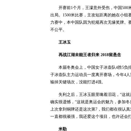
开赛前1个月，王濛意外受伤，中国500米
出局。1500米比赛，主攻短距离的她在小组赛
力赛中，本中国队因为犯规再次无缘奖牌。
不公平。
王冰玉
再战江湖未能王者归来 2018留悬念
本届冬奥会上，中国女子冰壶队4胜5负排
子冰壶队主力运动员一度离开赛场，今年4
输掉关键场次，没能打进4强。
失利之后，王冰玉眼里噙着泪花，“这就是
确实很遗憾，“这就是奥运会的魅力，参加冬奥
上次拿到铜牌还是这次第7，我们都在很认真
一直都很顽强，我还爱这个项目，也许还会打
米勒