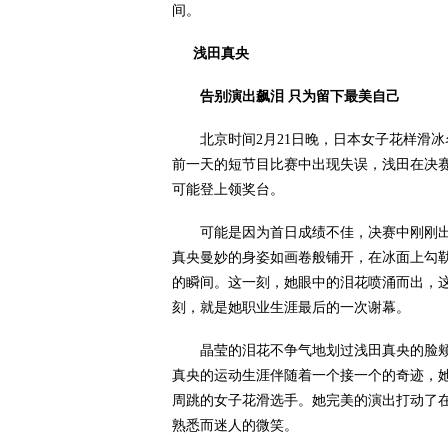
间。
浅田真央
告别演出飙泪 只为留下最美自己
北京时间2月21日晚，日本女子花样滑冰
前一天的短节目比赛中出现失误，浅田在决
可能登上领奖台。
可能是因为首日成绩不佳，决赛中刚刚出
真央曼妙的身姿如画卷般铺开，在冰面上勾
的瞬间。这一刻，她眼中的泪花喷涌而出，
刻，就是她职业生涯最后的一次谢幕。
晶莹的泪花不争气地划过浅田真央的脸颊
真央的运动生涯伴随着一个接一个的奇迹，她
周跳的女子花滑选手。她完美的演出打动了在
熟悉而迷人的微笑。