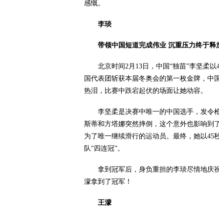
感慨。
李琰
带领中国短道完成伟业 沉重压力终于释
北京时间2月13日，中国“独苗”李坚柔以4
国代表团斩获本届冬奥会的第一枚金牌，中
热泪，比赛中跌宕起伏的场面让她动容。
李坚柔是决赛中唯一的中国选手，发令枪
斯蒂和方塔娜突然摔倒，这个意外也影响到
为了唯一继续滑行的运动员。最终，她以45秒
队“四连冠”。
拿到冠军后，身负重担的李琰尽情地庆祝
濛拿到了冠军！
王濛