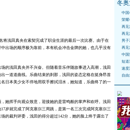
冬奥
中国
荣耀
再见
再见
名将浅田真央在索契完成了职业生涯的最后一次比赛。由于在
男子
再见
赛中出场的顺序极为靠前，本有机会冲击金牌的她，也几乎没有
中国
短道
场的浅田真央并不兴奋。但随着音乐伴随故事进入高潮，浅田
速度
勒出一道道曲线。乐曲结束的刹那，浅田的姿态定格在挺身昂首
自由
这名日本美少女不停地用双手擦拭泪水，她知道，乐曲终了的一
，她挥手向观众致意，迎接她的是雷鸣般的掌声和欢呼。浅田
17岁就完成了阿克塞尔三周跳，是第一名三次完成阿克塞尔三
场的裁判评委，浅田的得分超过142分，她的脸上终于露出了