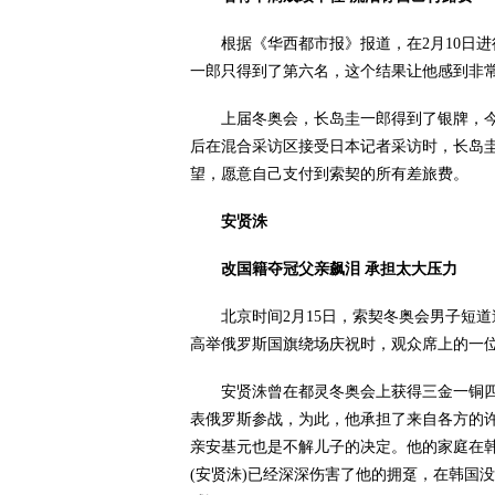
根据《华西都市报》报道，在2月10日进行
一郎只得到了第六名，这个结果让他感到非
上届冬奥会，长岛圭一郎得到了银牌，今
后在混合采访区接受日本记者采访时，长岛
望，愿意自己支付到索契的所有差旅费。
安贤洙
改国籍夺冠父亲飙泪 承担太大压力
北京时间2月15日，索契冬奥会男子短道速
高举俄罗斯国旗绕场庆祝时，观众席上的一
安贤洙曾在都灵冬奥会上获得三金一铜四
表俄罗斯参战，为此，他承担了来自各方的
亲安基元也是不解儿子的决定。他的家庭在
(安贤洙)已经深深伤害了他的拥趸，在韩国