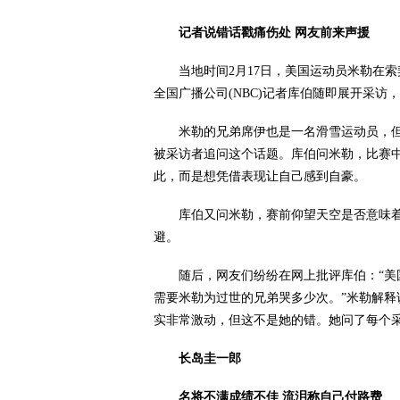
记者说错话戳痛伤处 网友前来声援
当地时间2月17日，美国运动员米勒在索
全国广播公司(NBC)记者库伯随即展开采访
米勒的兄弟席伊也是一名滑雪运动员，但他
被采访者追问这个话题。库伯问米勒，比赛
此，而是想凭借表现让自己感到自豪。
库伯又问米勒，赛前仰望天空是否意味着
避。
随后，网友们纷纷在网上批评库伯：“美国
需要米勒为过世的兄弟哭多少次。”米勒解释
实非常激动，但这不是她的错。她问了每个采
长岛圭一郎
名将不满成绩不佳 流泪称自己付路费