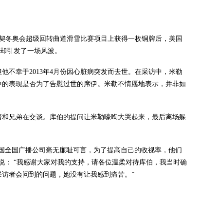
契冬奥会超级回转曲道滑雪比赛项目上获得一枚铜牌后，美国
，却引发了一场风波。
不幸于2013年4月份因心脏病突发而去世。在采访中，米勒
中的表现是否为了告慰过世的席伊。米勒不情愿地表示，并非如
和兄弟在交谈。库伯的提问让米勒嚎啕大哭起来，最后离场躲
全国广播公司毫无廉耻可言，为了提高自己的收视率，他们
说： “我感谢大家对我的支持，请各位温柔对待库伯，我当时确
访者会问到的问题，她没有让我感到痛苦。”