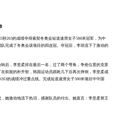
放
5秒263的成绩夺得索契冬奥会短道速滑女子500米冠军，为中
国队完成了冬奥会该项目的四连冠。夺冠后，李琰流下了激动的
响后，李坚柔排在最后一名，过了两个弯角，争抢位置的克里
了在前面的朴升智，韩国运动员踉跄几下后再次摔倒，李坚柔成
263的成绩冲过重点线。完成短道速滑女子500米项目中中国
，她激动地流下热泪，感谢队员的付出。她直言：李坚柔替王