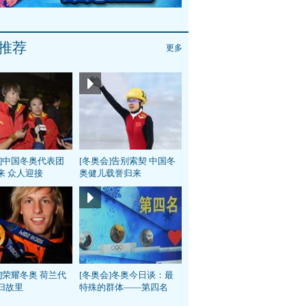
推荐
更多
会]中国冬奥代表团
[冬奥会]告别索契 中国冬
来 众人迎接
奥健儿载誉归来
]荣耀冬奥 荷兰代
[冬奥会]冬奥今日谈：最
归故里
特殊的群体——第四名