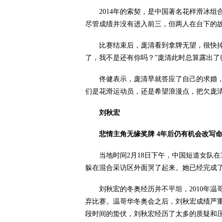
2014年的索契，是中国著名花样滑冰组
尽管成绩并没有进入前三，但两人在台下的
比赛结束后，庞清看到拿牌无望，很快掉下
了，我不是还有你吗？”庞清此时总算露出了
佟健表示，庞清早就答应了自己的求婚，现
们是花滑运动员，还是希望浪漫点，把欠庞清
刘秋宏
悲情主角无缘奖牌 4年后仍有机会改写
当地时间2月18日下午，中国短道女队在3
躲在混合采访区外面哭了起来。她已经完成
刘秋宏的冬奥经历并不平坦，2010年温
弃比赛。温哥华冬奥会之后，刘秋宏成绩严重下
段时间的蛰伏，刘秋宏经历了太多的质疑和