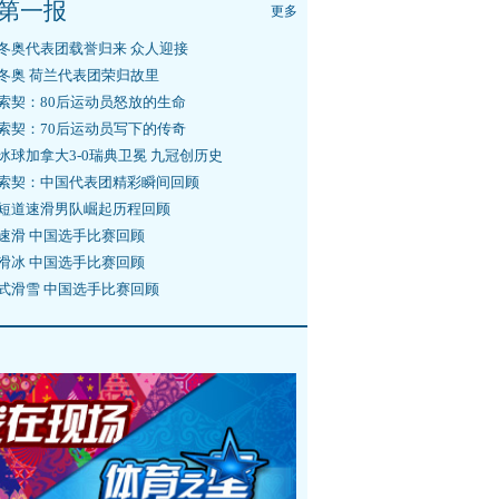
第一报
更多
冬奥代表团载誉归来 众人迎接
冬奥 荷兰代表团荣归故里
索契：80后运动员怒放的生命
索契：70后运动员写下的传奇
冰球加拿大3-0瑞典卫冕 九冠创历史
索契：中国代表团精彩瞬间回顾
短道速滑男队崛起历程回顾
速滑 中国选手比赛回顾
滑冰 中国选手比赛回顾
式滑雪 中国选手比赛回顾