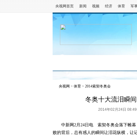
央视网首页
新闻
视频
经济
体育
军
冬奥会
金牌榜
全回顾
央视网
>
体育
>
2014索契冬奥会
冬奥十大流泪瞬间
2014年02月24日 08
中新网2月24日电 索契冬奥会落下帷幕
败的背后，总有感人的瞬间让泪花纵横，让