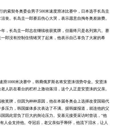
的索契冬奥委会男子500米速度滑冰比赛中，日本选手长岛圭
常沮丧。长岛圭一郎赛后伤心大哭，表示愿意自掏冬奥差旅费。
年，长岛圭一郎志在继续收获奖牌，但最终只是名列第六。赛
圭一郎没有控制住情绪哭了起来，他表示自己辜负了大家的希
滑1000米决赛中，韩裔俄罗斯名将安贤洙强势夺金。安贤洙
位老人趴在看台的栏杆上激动落泪，这个人正是安贤洙的父亲。
枚奖牌，但因为种种原因，他在本届冬奥会上选择改变国籍代
许多压力，韩国媒体多次表达了不满。据韩媒报道，就连他的父
韩国因此背负了巨大的舆论压力。安基元接受采访时曾说，“他
没有人会支持他。夺冠后，老父亲似乎释怀，他流下泪水，让人