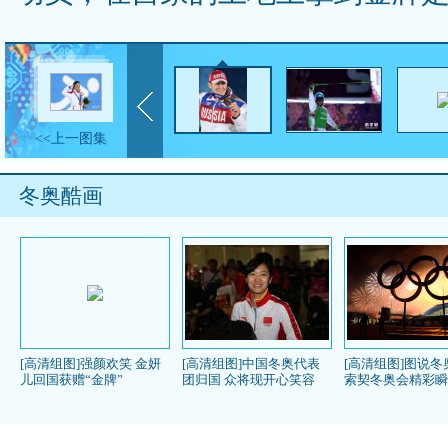
<<上一图集
冬奥酷画
[高清组图]强颜欢笑 金妍
[高清组图]中国冬奥代表
[高清组图]图说冬
儿回国获赠“金牌”
团归国 众将现开心笑容
索契冬奥会精彩瞬