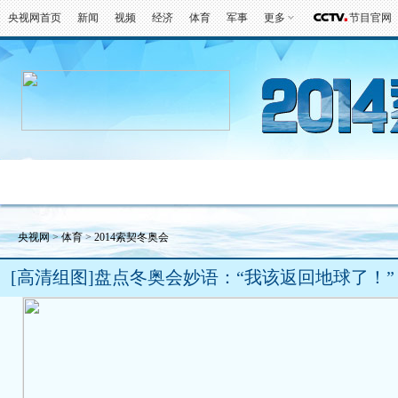
央视网首页
新闻
视频
经济
体育
军事
更多
节目官网
冬奥会
金牌榜
全回顾
第一报
好
央视网
>
体育
>
2014索契冬奥会
[高清组图]盘点冬奥会妙语：“我该返回地球了！”