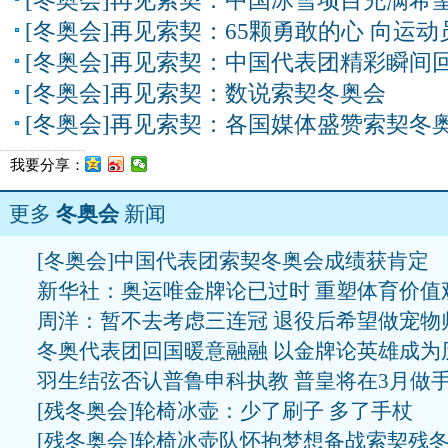
[冬奥会]再见索契：中国冰雪项目充满希
[冬奥会]再见索契：65颗勇敢的心 向运动
[冬奥会]再见索契：中国代表团精彩瞬间
[冬奥会]再见索契：数说索契冬奥会
[冬奥会]再见索契：各国媒体盛赞索契冬
我要分享：
更多
冬奥会
新闻
[冬奥会]中国代表团索契冬奥会成绩获肯定
新华社：奥运唯金牌论已过时 重塑体育价值
周洋：暂不去考虑三连冠 退役后希望做宠物
冬奥代表团回国暖意融融 以金牌论英雄成为
羽生结弦否认普鲁申科执教 普皇将在3月做
[残冬奥会]轮椅冰壶：少了刷子 多了手杖
[残冬奥会]轮椅冰壶队怀抱梦想备战索契残