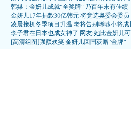
韩媒：金妍儿成就“全奖牌” 乃百年未有佳绩
金妍儿17年捐款30亿韩元 将竞选奥委会委员
凌晨接机冬季项目升温 老将告别唏嘘小将成
李子君在日本也成女神了 网友:她比金妍儿
[高清组图]强颜欢笑 金妍儿回国获赠“金牌”