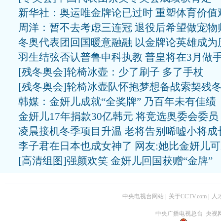
新华社：奥运唯金牌论已过时 重塑体育价值
周洋：暂不去考虑三连冠 退役后希望做宠物
冬奥代表团回国暖意融融 以金牌论英雄成为
羽生结弦否认普鲁申科执教 普皇将在3月做
[残冬奥会]轮椅冰壶：少了刷子 多了手杖
[残冬奥会]轮椅冰壶队怀抱梦想备战索契残
韩媒：金妍儿成就“全奖牌” 乃百年未有佳绩
金妍儿17年捐款30亿韩元 将竞选奥委会委员
凌晨接机冬季项目升温 老将告别唏嘘小将成
李子君在日本也成女神了 网友:她比金妍儿
[高清组图]强颜欢笑 金妍儿回国获赠“金牌”
中央电视台网站
|
关于CCTV.com
|
人
中央广播电视总台 央视