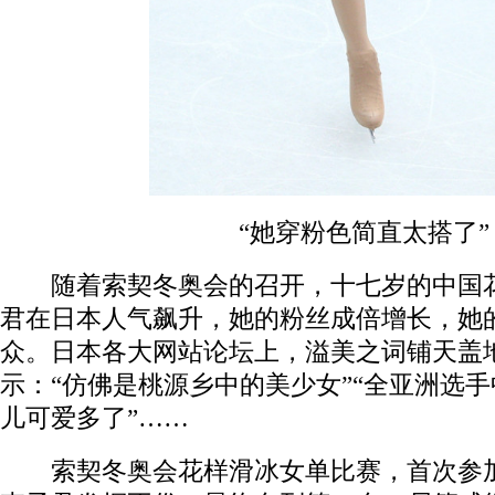
“她穿粉色简直太搭了”
随着索契冬奥会的召开，十七岁的中国花样
君在日本人气飙升，她的粉丝成倍增长，她
众。日本各大网站论坛上，溢美之词铺天盖
示：“仿佛是桃源乡中的美少女”“全亚洲选手
儿可爱多了”……
索契冬奥会花样滑冰女单比赛，首次参加