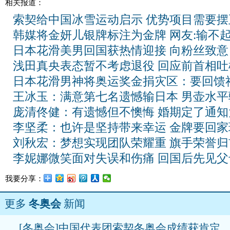
相关报道：
索契给中国冰雪运动启示 优势项目需要摆
韩媒将金妍儿银牌标注为金牌 网友:输不
日本花滑美男回国获热情迎接 向粉丝致意
浅田真央表态暂不考虑退役 回应前首相吐
日本花滑男神将奥运奖金捐灾区：要回馈
王冰玉：满意第七名遗憾输日本 男壶水平
庞清佟健：有遗憾但不懊悔 婚期定了通知
李坚柔：也许是坚持带来幸运 金牌要回家
刘秋宏：梦想实现团队荣耀重 旗手荣誉归
李妮娜微笑面对失误和伤痛 回国后先见
我要分享：
更多
冬奥会
新闻
[冬奥会]中国代表团索契冬奥会成绩获肯定