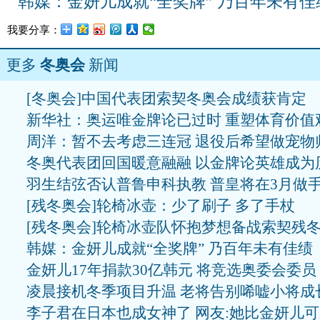
韩媒：金妍儿成就“全奖牌” 乃百年未有佳
我要分享：
更多
冬奥会
新闻
[冬奥会]中国代表团索契冬奥会成绩获肯定
新华社：奥运唯金牌论已过时 重塑体育价值
周洋：暂不去考虑三连冠 退役后希望做宠物
冬奥代表团回国暖意融融 以金牌论英雄成为
羽生结弦否认普鲁申科执教 普皇将在3月做
[残冬奥会]轮椅冰壶：少了刷子 多了手杖
[残冬奥会]轮椅冰壶队怀抱梦想备战索契残
韩媒：金妍儿成就“全奖牌” 乃百年未有佳绩
金妍儿17年捐款30亿韩元 将竞选奥委会委员
凌晨接机冬季项目升温 老将告别唏嘘小将成
李子君在日本也成女神了 网友:她比金妍儿