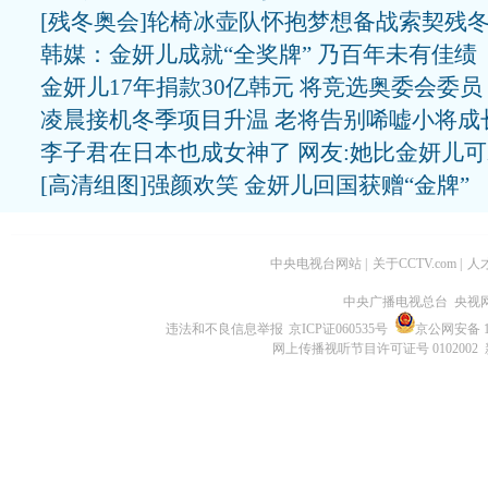
[残冬奥会]轮椅冰壶队怀抱梦想备战索契残
韩媒：金妍儿成就“全奖牌” 乃百年未有佳绩
金妍儿17年捐款30亿韩元 将竞选奥委会委员
凌晨接机冬季项目升温 老将告别唏嘘小将成
李子君在日本也成女神了 网友:她比金妍儿
[高清组图]强颜欢笑 金妍儿回国获赠“金牌”
中央电视台网站
|
关于CCTV.com
|
人
中央广播电视总台 央视
违法和不良信息举报
京ICP证060535号
京公网安备 11
网上传播视听节目许可证号 0102002