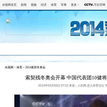
央视网首页
新闻
视频
经济
体育
军事
更多
节目官网
冬奥会
金牌榜
全回顾
第一报
好
央视网
>
体育
>
2014索契冬奥会
索契残冬奥会开幕 中国代表团10健
2014年03月08日 07:52 来源：人民网
进入体育论坛