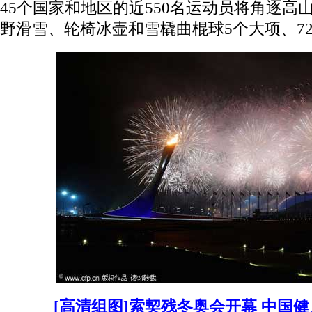
45个国家和地区的近550名运动员将角逐高
野滑雪、轮椅冰壶和雪橇曲棍球5个大项、7
[高清组图]索契残冬奥会开幕 中国