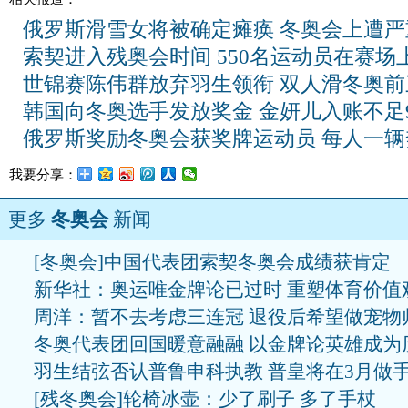
俄罗斯滑雪女将被确定瘫痪 冬奥会上遭严
索契进入残奥会时间 550名运动员在赛场
世锦赛陈伟群放弃羽生领衔 双人滑冬奥前
韩国向冬奥选手发放奖金 金妍儿入账不足
俄罗斯奖励冬奥会获奖牌运动员 每人一辆
我要分享：
更多
冬奥会
新闻
[冬奥会]中国代表团索契冬奥会成绩获肯定
新华社：奥运唯金牌论已过时 重塑体育价值
周洋：暂不去考虑三连冠 退役后希望做宠物
冬奥代表团回国暖意融融 以金牌论英雄成为
羽生结弦否认普鲁申科执教 普皇将在3月做
[残冬奥会]轮椅冰壶：少了刷子 多了手杖