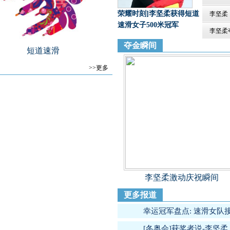
荣耀时刻]李坚柔获得短道
李坚柔
速滑女子500米冠军
李坚柔
夺金瞬间
短道速滑
>>更多
李坚柔激动庆祝瞬间
更多报道
幸运冠军盘点: 速滑女队
[冬奥会]获奖者说-李坚