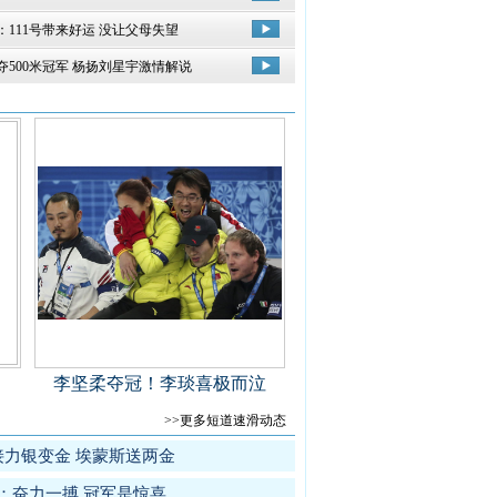
：111号带来好运 没让父母失望
夺500米冠军 杨扬刘星宇激情解说
李坚柔夺冠！李琰喜极而泣
>>更多短道速滑动态
接力银变金 埃蒙斯送两金
柔：奋力一搏 冠军是惊喜