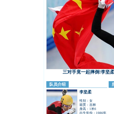
三对手竟一起摔倒!李坚柔
队员介绍
李坚柔
性别：女
籍贯：吉林
身高：1米6
出生年份：1986年