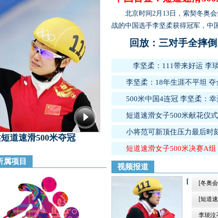
北京时间2月13日，索契冬奥会短
战的中国选手李坚柔获得冠军，中
回放：三对手全摔倒
李坚柔：111带来好运
李
李坚柔：18年生涯不平坦 
500米中国4连冠
李坚柔：幸
短道速滑女子500米献花仪式
小将范可新顶住压力最后时刻
短道速滑500米夺冠
短道速滑女子500米决赛A
所属项目
视频报道
[
[冬奥会
[短道速
李琰泣