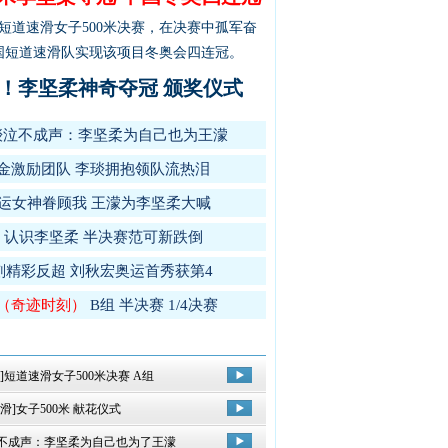
道速滑女子500米决赛，在决赛中孤军奋
国短道速滑队实现该项目冬奥会四连冠。
！李坚柔神奇夺冠
颁奖仪式
琰泣不成声：李坚柔为自己也为王濛
夺金激励团队
李琰拥抱领队流热泪
运女神眷顾我
王濛为李坚柔大喊
认识李坚柔
半决赛范可新跌倒
精彩反超 刘秋宏奥运首秀获第4
组（奇迹时刻）
B组
半决赛
1/4决赛
]短道速滑女子500米决赛 A组
滑]女子500米 献花仪式
不成声：李坚柔为自己也为了王濛