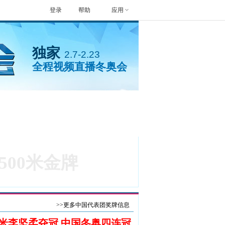
登录
帮助
应用
独家
2.7-2.23
全程视频直播冬奥会
封面人物
手机看冬奥
00米金牌
>>更多中国代表团奖牌信息
0米李坚柔夺冠 中国冬奥四连冠