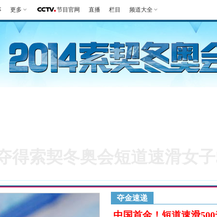
事
更多
节目官网
直播
栏目
频道大全
第一报
好生英
观赛指南
竞项
夺得索契冬奥会短道速滑女子5
夺金速递
中国首金！短道速滑50