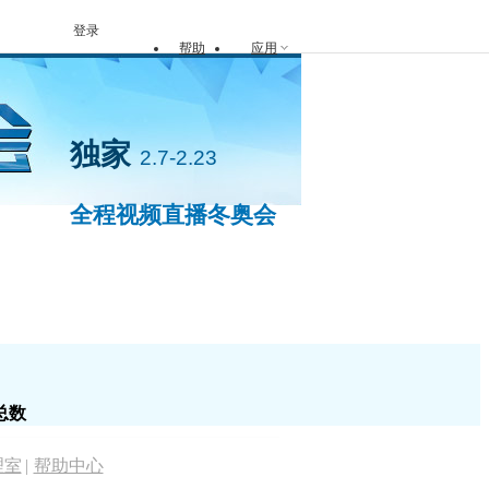
登录
帮助
应用
独家
2.7-2.23
全程视频直播冬奥会
封面人物
手机看冬奥
总数
理室
|
帮助中心