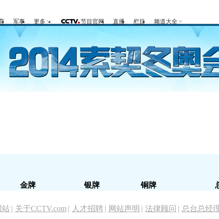
育
军事
更多
节目官网
直播
栏目
频道大全
全回顾
第一报
好生英
观赛指南
竞项
金牌
银牌
铜牌
网站
|
关于CCTV.com
|
人才招聘
|
网站声明
|
法律顾问
|
总台总经