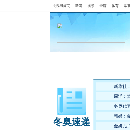
央视网首页
新闻
视频
经济
体育
军
冬奥会
金牌榜
全回顾
新华社
周洋：
冬奥代
韩媒：金
冬奥速递
金妍儿1