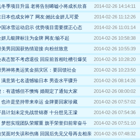
2014-02-26 14:14:11
机冬季项目升温 老将告别唏嘘小将成长欣喜
2014-02-26 11:12:26
日本也成女神了 网友:她比金妍儿可爱
2014-02-26 11:01:14
中国冰雪运动启示 优势项目需要摆正心态
2014-02-26 10:58:38
妍儿银牌标注为金牌 网友:输不起
2014-02-26 10:55:39
滑美男回国获热情迎接 向粉丝致意
2014-02-26 10:28:20
央表态暂不考虑退役 回应前首相吐槽引爆笑
2014-02-26 10:23:50
滑男神将奥运奖金捐灾区：要回馈社会
2014-02-26 08:14:26
：满意第七名遗憾输日本 男壶水平骤升
2014-02-26 08:00:02
健：有遗憾但不懊悔 婚期定了通知大家
2014-02-26 07:57:02
：也许是坚持带来幸运 金牌要回家珍藏
2014-02-26 07:54:36
平昌计划未定先战世锦赛 十分想见王濛
2014-02-26 07:51:10
：梦想实现团队荣耀重 旗手荣誉归前辈奋斗
2014-02-26 07:48:32
微笑面对失误和伤痛 回国后先见父母再去相亲