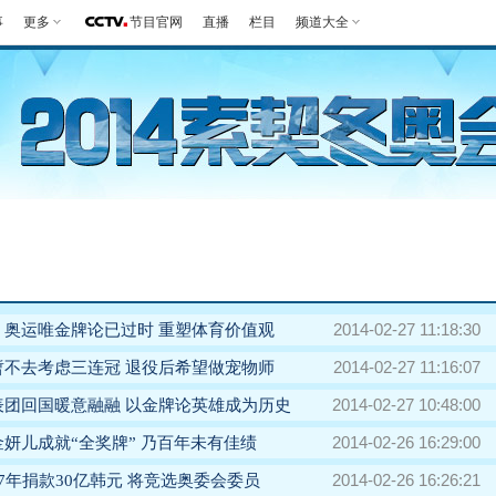
事
更多
节目官网
直播
栏目
频道大全
第一报
好生英
观赛指南
竞项
2014-02-27 11:18:30
：奥运唯金牌论已过时 重塑体育价值观
2014-02-27 11:16:07
暂不去考虑三连冠 退役后希望做宠物师
2014-02-27 10:48:00
表团回国暖意融融 以金牌论英雄成为历史
2014-02-26 16:29:00
妍儿成就“全奖牌” 乃百年未有佳绩
2014-02-26 16:26:21
7年捐款30亿韩元 将竞选奥委会委员