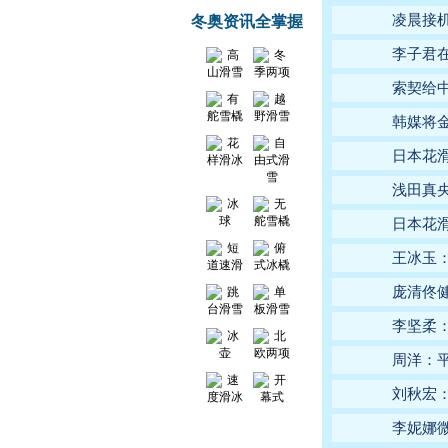
凌晨接
冬奥资讯全掌握
李子君在
索契给
韩媒将金
日本花
浅田真
日本花
王冰玉
庞清佟
李坚柔
周洋：
刘秋宏
李妮娜