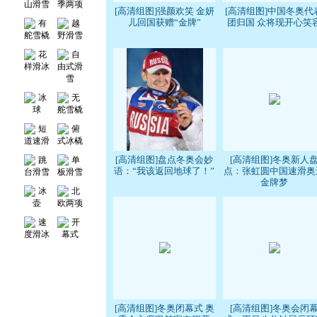
[高清组图]强颜欢笑 金妍
[高清组图]中国冬奥代
儿回国获赠“金牌”
团归国 众将现开心笑
[高清组图]盘点冬奥会妙
[高清组图]冬奥新人
语：“我该返回地球了！”
点：张虹圆中国速滑奥
金牌梦
[高清组图]冬奥闭幕式 奥
[高清组图]冬奥会闭