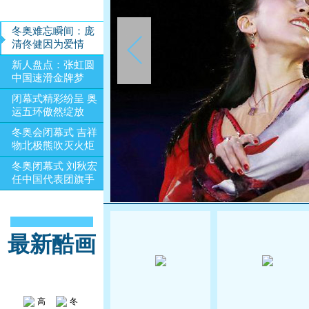
冬奥难忘瞬间：庞
清佟健因为爱情
新人盘点：张虹圆
中国速滑金牌梦
闭幕式精彩纷呈 奥
运五环傲然绽放
冬奥会闭幕式 吉祥
物北极熊吹灭火炬
冬奥闭幕式 刘秋宏
任中国代表团旗手
最新酷画