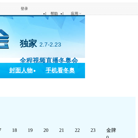
登录
帮助
应用
独家
2.7-2.23
全程视频直播冬奥会
封面人物
手机看冬奥
7
18
19
20
21
22
23
金牌
0