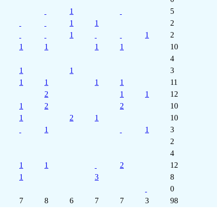
1
5
1
1
2
1
1
2
1
1
1
1
10
4
1
1
3
1
1
1
1
11
2
1
1
12
1
2
2
10
1
2
1
10
1
1
3
2
4
1
1
2
12
1
3
8
0
7
8
6
7
7
3
98