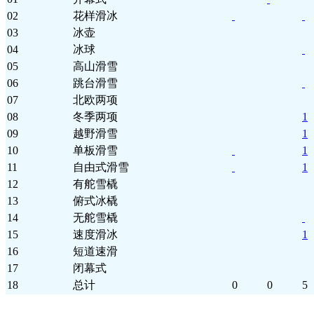
02
花样滑冰
03
冰壶
04
冰球
05
高山滑雪
06
跳台滑雪
07
北欧两项
08
冬季两项
1
09
越野滑雪
1
10
单板滑雪
1
11
自由式滑雪
1
12
有舵雪橇
13
俯式冰橇
14
无舵雪橇
15
速度滑冰
1
16
短道速滑
17
闭幕式
18
总计
0
0
5