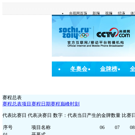
央视网首页
新闻
视频
经济
体
冬奥会
金牌榜
赛程总表
赛程总表
项目赛程
日期赛程
巅峰时刻
代表比赛日
代表决赛日
数字：代表当日产生的金牌数量
比赛
序号
项目名称
06
07
08
01
开幕式