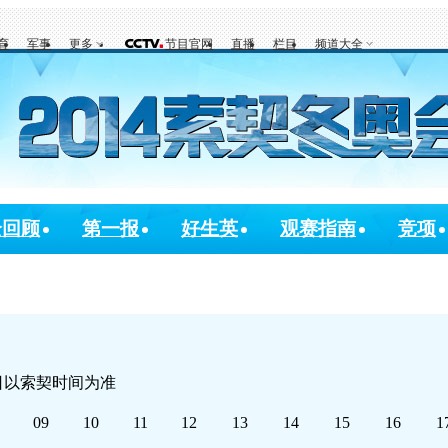
育
军事
更多
节目官网
直播
栏目
频道大全
全回顾
第一报
好生英
观赛指南
竞项
日以索契时间为准
09
10
11
12
13
14
15
16
1