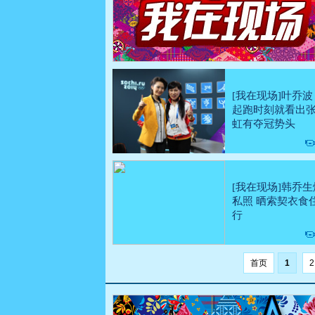
[我在现场]叶乔波
起跑时刻就看出
虹有夺冠势头
[我在现场]韩乔生
私照 晒索契衣食
行
首页
1
2