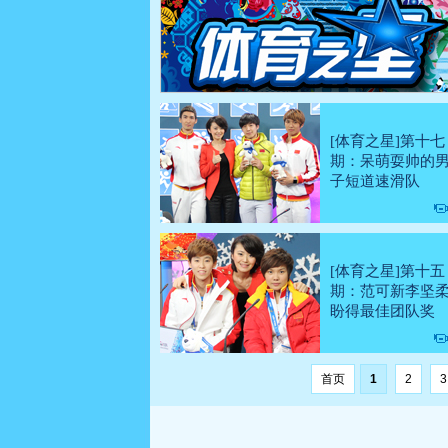
[体育之星]第十七
期：呆萌耍帅的
子短道速滑队
[体育之星]第十五
期：范可新李坚
盼得最佳团队奖
首页
1
2
3